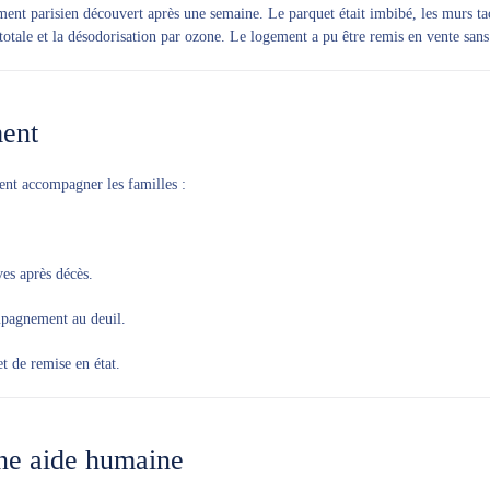
nt parisien découvert après une semaine. Le parquet était imbibé, les murs tach
 totale et la désodorisation par ozone. Le logement a pu être remis en vente sans
ment
nt accompagner les familles :
es après décès.
mpagnement au deuil.
et de remise en état.
une aide humaine