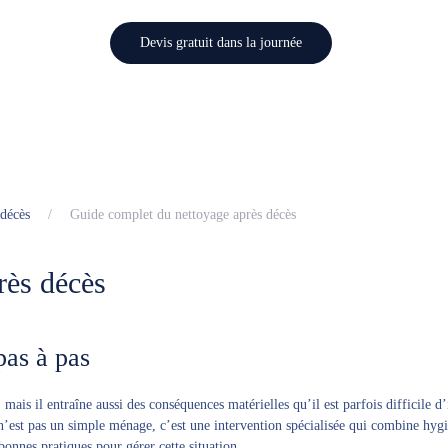
Devis gratuit dans la journée
 décès
Guide complet du nettoyage après décès
rès décès
pas à pas
mais il entraîne aussi des conséquences matérielles qu’il est parfois difficile 
’est pas un simple ménage, c’est une intervention spécialisée qui combine hygiè
 bonnes pratiques pour gérer cette situation.