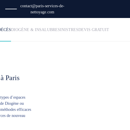
contact@paris-services-de-
nettoyage.com
DÉCÈS
DIOGÈNE & INSALUBRE
SINISTRES
DEVIS GRATUIT
à Paris
 types d’espaces
e de Diogène ou
 méthodes efficaces
rces de nouveau