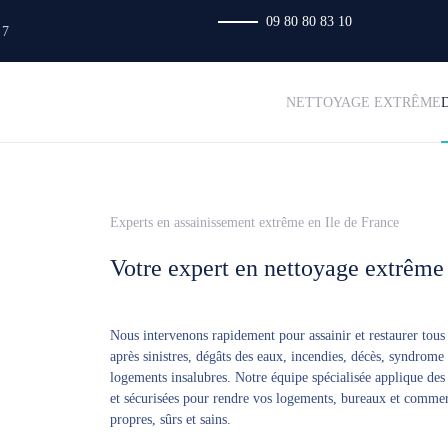
09 80 80 83 10
 7
NETTOYAGE EXTRÊME
Experts en assainissement extrême en Ile de France
Votre expert en nettoyage extrême 
Nous intervenons rapidement pour assainir et restaurer tous
après sinistres, dégâts des eaux, incendies, décès, syndrom
logements insalubres. Notre équipe spécialisée applique des
et sécurisées pour rendre vos logements, bureaux et comme
propres, sûrs et sains.